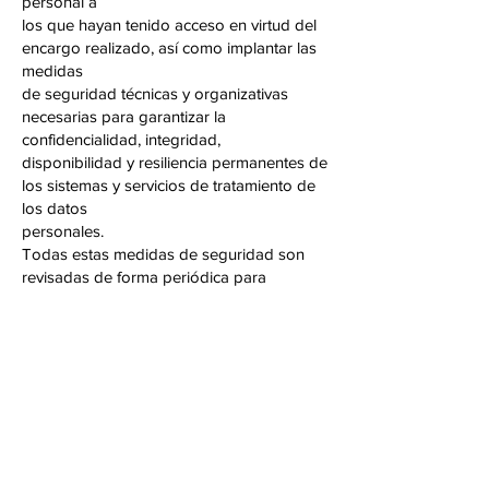
personal a
los que hayan tenido acceso en virtud del
encargo realizado, así como implantar las
medidas
de seguridad técnicas y organizativas
necesarias para garantizar la
confidencialidad, integridad,
disponibilidad y resiliencia permanentes de
los sistemas y servicios de tratamiento de
los datos
personales.
Todas estas medidas de seguridad son
revisadas de forma periódica para
garantizar su
adecuación y efectividad.
Sin embargo, la seguridad absoluta no se
puede garantizar y no existe ningún
sistema de
seguridad que sea impenetrable por lo
que, en el caso de cualquier información
objeto de
tratamiento y bajo nuestro control se viese